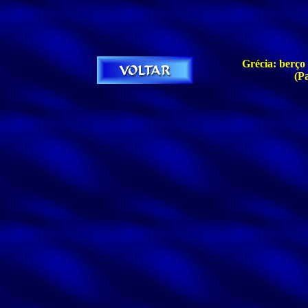
Grécia: berço
(P